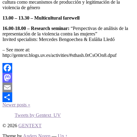
cultura como mecanismos de producción y legitimación de la
violencia de género
13.00 – 13.30 – Multicultural farewell
16.00-18.00 – Research seminar:
“Perspectivas de análisis de la
representación de la violencia contra las mujeres”
Invited specialists: Mercedes Bengoechea & Eulàlia Lledó
– See more at:
http://gentext.blogs.uv.es/activities/#sthash.0rCsOOn8.dpuf
Facebook
Mastodon
Email
Newer
posts
»
Share
Tweets by Gentext_UV
© 2026
GENTEXT
Theme by
Anders Noren
—
Up ↑