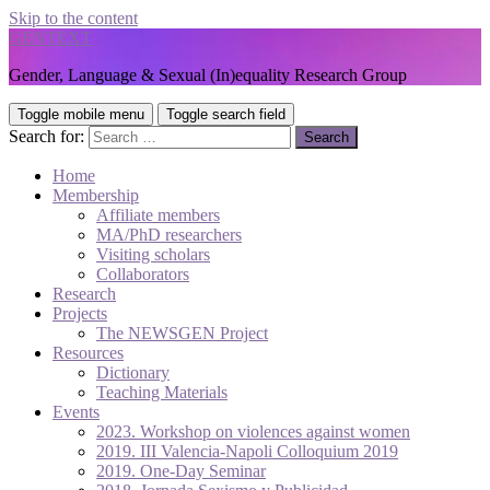
Skip to the content
GENTEXT
Gender, Language & Sexual (In)equality Research Group
Toggle mobile menu
Toggle search field
Search for:
Home
Membership
Affiliate members
MA/PhD researchers
Visiting scholars
Collaborators
Research
Projects
The NEWSGEN Project
Resources
Dictionary
Teaching Materials
Events
2023. Workshop on violences against women
2019. III Valencia-Napoli Colloquium 2019
2019. One-Day Seminar