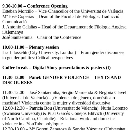
9.30-10.00 – Conference Opening
Esteban Morcillo – Vice-Chancellor of the Universitat de València
Mª José Coperías – Dean of the Facultat de Filologia, Traducció i
Comunicació
J. Antonio Calañas – Head of the Departament de Filologia Anglesa
i Alemanya
José Santaemilia – Chair of the Conference
10.00-11.00 – Plenary session
Lia Litosseliti (City University, London) – From gender discourses
to gender politics: Critical perspectives
Coffee break – Digital Story presentations & posters (I)
11.30-13.00 – Panel: GENDER VIOLENCE – TEXTS AND
DISCOURSES
11.30-12.00 – José Santaemilia, Sergio Maruenda & Begoña Clavel
(Universitat de València) – ¿Violencia de género, doméstica o
machista? Violencia contra la mujer y diversidad discursiva
12.00-12.30 – Patricia Bou (Universitat de Valencia), Nuria Lorenzo
(Swansea University) & Pilar Garcés-Conejos Blitvich (University
of North Carolina, Charlotte) – Relational work and domestic
violence in a YouTube polylogue
12.30-13.00 – Mª Goretti Zaragoza & Sandra Vázquez (Universitat