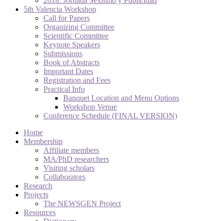
2018. Jornada Sexismo y Publicidad
5th Valencia Workshop
Call for Papers
Organizing Committee
Scientific Committee
Keynote Speakers
Submissions
Book of Abstracts
Important Dates
Registration and Fees
Practical Info
Banquet Location and Menu Options
Workshop Venue
Conference Schedule (FINAL VERSION)
Home
Membership
Affiliate members
MA/PhD researchers
Visiting scholars
Collaborators
Research
Projects
The NEWSGEN Project
Resources